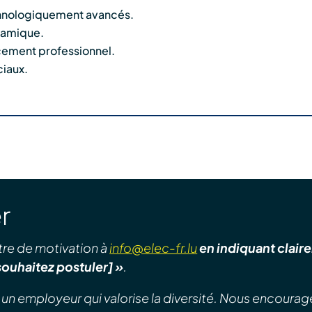
echnologiquement avancés.
ynamique.
cement professionnel.
iaux.
r
re de motivation à
info@elec-fr.lu
en indiquant clai
ouhaitez postuler] »
.
 un employeur qui valorise la diversité. Nous encourag