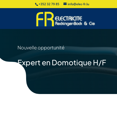
+352 32 79 85
info@elec-fr.lu
Nouvelle opportunité
Expert en Domotique H/F