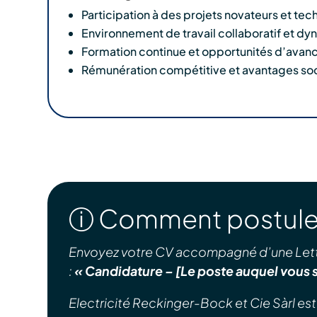
Participation à des projets novateurs et t
Environnement de travail collaboratif et d
Formation continue et opportunités d’avan
Rémunération compétitive et avantages soc
ⓘ Comment postule
Envoyez votre CV accompagné d’une Lett
:
« Candidature – [Le poste auquel vous s
Electricité Reckinger-Bock et Cie Sàrl est